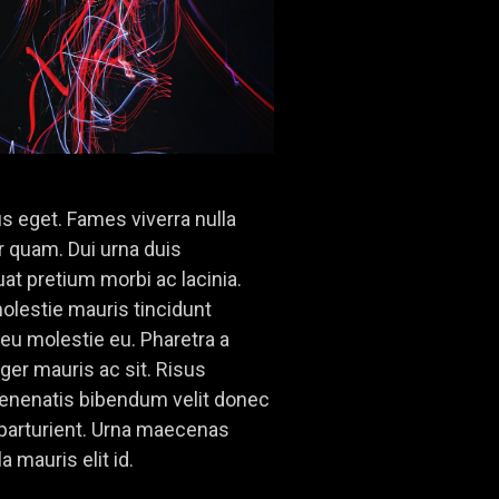
us eget. Fames viverra nulla
 quam. Dui urna duis
t pretium morbi ac lacinia.
molestie mauris tincidunt
 molestie eu. Pharetra a
ger mauris ac sit. Risus
venenatis bibendum velit donec
d parturient. Urna maecenas
 mauris elit id.