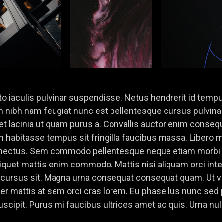
usto iaculis pulvinar suspendisse. Netus hendrerit id temp
 nibh nam feugiat nunc est pellentesque cursus pulvinar
lacinia ut quam purus a. Convallis auctor enim consequa
m habitasse tempus sit fringilla faucibus massa. Libero 
nectus. Sem commodo pellentesque neque etiam morbi eu
iquet mattis enim commodo. Mattis nisi aliquam orci inte
t cursus sit. Magna urna consequat consequat quam. Ut 
teger mattis at sem orci cras lorem. Eu phasellus nunc se
cipit. Purus mi faucibus ultrices amet ac quis. Urna nulla