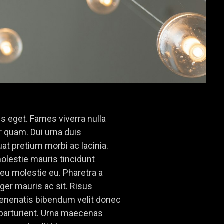
us eget. Fames viverra nulla
 quam. Dui urna duis
t pretium morbi ac lacinia.
molestie mauris tincidunt
 molestie eu. Pharetra a
ger mauris ac sit. Risus
venenatis bibendum velit donec
d parturient. Urna maecenas