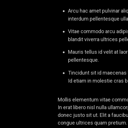
Arcu hac amet pulvinar ali
interdum pellentesque ulla
Vitae commodo arcu adipis
blandit viverra ultrices pel
Mauris tellus id velit at l
pellentesque.
Tincidunt sit id maecenas
Id etiam in molestie cras 
Mollis elementum vitae commodo
In erat libero nisl nulla ullam
donec justo sit ut. Elit a fauci
congue ultrices quam pretium. 