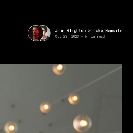
John Blighton
&
Luke Hemsite
Oct 23, 2023
-
6 min read