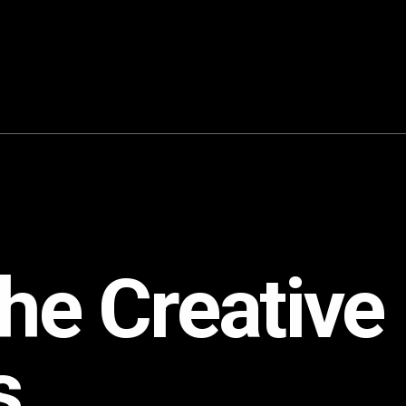
the Creative
s