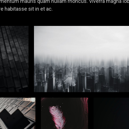
imentum mauris quam nullam rhoncus. Viverra magna lobo
re habitasse sit in et ac.