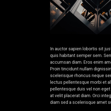
In auctor sapien lobortis sit j
quis habitant semper sem. Sem
accumsan diam. Eros enim amet 
Proin tincidunt nullam dignissi
scelerisque rhoncus neque se
lectus pellentesque morbi et al
pellentesque duis vel non ege
at velit placerat diam. Orci in
diam sed a scelerisque amet sus