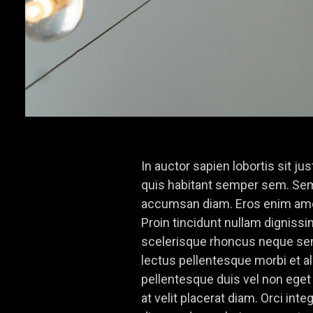
In auctor sapien lobortis sit j
quis habitant semper sem. Sem
accumsan diam. Eros enim amet 
Proin tincidunt nullam dignissi
scelerisque rhoncus neque se
lectus pellentesque morbi et al
pellentesque duis vel non ege
at velit placerat diam. Orci in