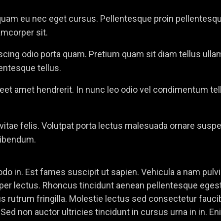
quam eu nec eget cursus. Pellentesque proin pellentesqu
mcorper sit.
cing odio porta quam. Pretium quam sit diam tellus ull
lentesque tellus.
aoreet amet hendrerit. In nunc leo odio vel condimentum tell
 vitae felis. Volutpat porta lectus malesuada ornare sus
bibendum.
 in. Est fames suscipit ut sapien. Vehicula a nam pulvi
corper lectus. Rhoncus tincidunt aenean pellentesque egest
bus rutrum fringilla. Molestie lectus sed consectetur fauci
Sed non auctor ultricies tincidunt in cursus urna in in.