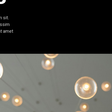
 sit.
nissim
at amet