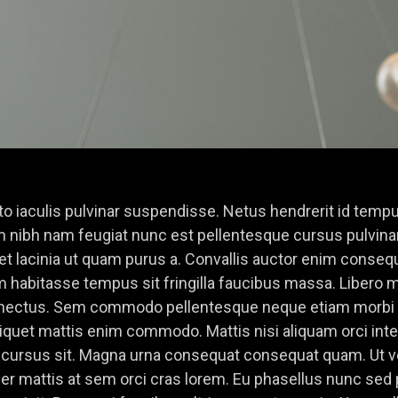
usto iaculis pulvinar suspendisse. Netus hendrerit id temp
 nibh nam feugiat nunc est pellentesque cursus pulvinar
lacinia ut quam purus a. Convallis auctor enim consequa
m habitasse tempus sit fringilla faucibus massa. Libero 
nectus. Sem commodo pellentesque neque etiam morbi eu
iquet mattis enim commodo. Mattis nisi aliquam orci inte
t cursus sit. Magna urna consequat consequat quam. Ut 
teger mattis at sem orci cras lorem. Eu phasellus nunc se