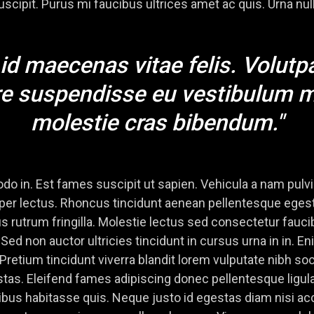
cipit. Purus mi faucibus ultrices amet ac quis. Urna nulla
 id maecenas vitae felis. Volutp
e suspendisse eu vestibulum ma
molestie cras bibendum."
 in. Est fames suscipit ut sapien. Vehicula a nam pulvi
corper lectus. Rhoncus tincidunt aenean pellentesque egest
bus rutrum fringilla. Molestie lectus sed consectetur fauci
Sed non auctor ultricies tincidunt in cursus urna in in.
retium tincidunt viverra blandit lorem vulputate nibh so
as. Eleifend fames adipiscing donec pellentesque ligu
ibus habitasse quis. Neque justo id egestas diam nisi ac