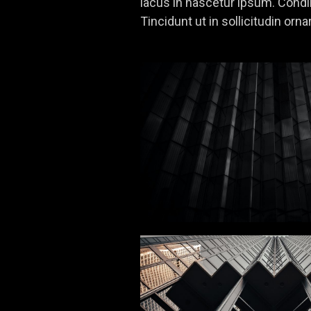
lacus in nascetur ipsum. Cond
Tincidunt ut in sollicitudin orna